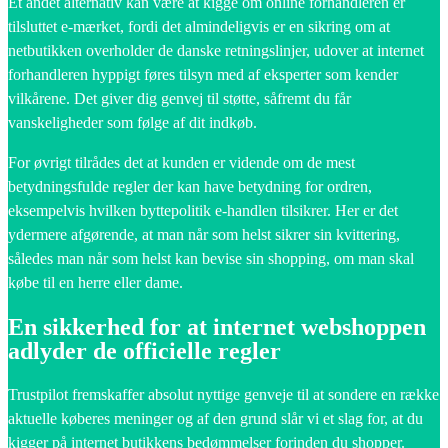
Et andet alternativ kan være at kigge om online forhandleren er
tilsluttet e-mærket, fordi det almindeligvis er en sikring om at
netbutikken overholder de danske retningslinjer, udover at internet
forhandleren hyppigt føres tilsyn med af eksperter som kender
vilkårene. Det giver dig genvej til støtte, såfremt du får
vanskeligheder som følge af dit indkøb.
For øvrigt tilrådes det at kunden er vidende om de mest
betydningsfulde regler der kan have betydning for ordren,
eksempelvis hvilken byttepolitik e-handlen tilsikrer. Her er det
ydermere afgørende, at man når som helst sikrer sin kvittering,
således man når som helst kan bevise sin shopping, om man skal
købe til en herre eller dame.
En sikkerhed for at internet webshoppen
adlyder de officielle regler
Trustpilot fremskaffer absolut nyttige genveje til at sondere en række
aktuelle køberes meninger og af den grund slår vi et slag for, at du
kigger på internet butikkens bedømmelser forinden du shopper.