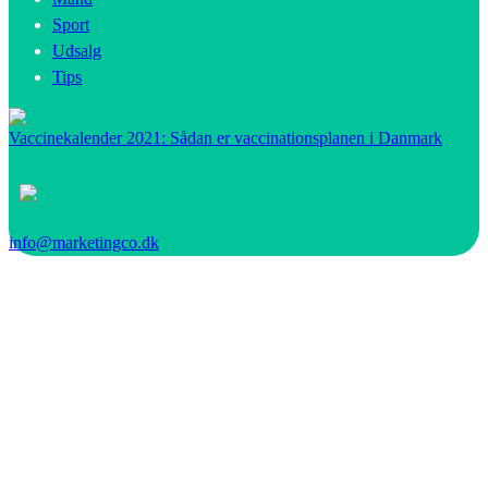
Sport
Udsalg
Tips
Vaccinekalender 2021: Sådan er vaccinationsplanen i Danmark
info@marketingco.dk