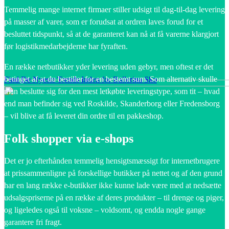
Temmelig mange internet firmaer stiller udsigt til dag-til-dag levering
på masser af varer, som er forudsat at ordren laves forud for et
besluttet tidspunkt, så at de garanteret kan nå at få varerne klargjort
før logistikmedarbejderne har fyraften.
En række netbutikker yder levering uden gebyr, men oftest er det
betinget af at du bestiller for en bestemt sum. Som alternativ skulle
Find De Nyeste Trends Inden for Ballerina Sko
man beslutte sig for den mest letkøbte leveringstype, som tit – hvad
end man befinder sig ved Roskilde, Skanderborg eller Fredensborg
– vil blive at få leveret din ordre til en pakkeshop.
Folk shopper via e-shops
Det er jo efterhånden temmelig hensigtsmæssigt for internetbrugere
at prissammenligne på forskellige butikker på nettet og af den grund
har en lang række e-butikker ikke kunne lade være med at nedsætte
udsalgspriserne på en række af deres produkter – til drenge og piger,
og ligeledes også til voksne – voldsomt, og endda nogle gange
garantere fri fragt.