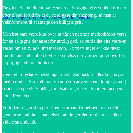
Dog kan det imidlertid være smart at besigtige visse online firmaer
efter tilbud forud for at du færdiggør din shopping, så man er
Sådan vælger du gode frisørartikler til hårstyling
velinformeret til at antage den billigste pris.
Man bør bare være klar over, at når en netshop markedsfører varer
for en salgspris der anses for utrolig god, så burde det ofte være en
varsel om en svindel internet shop. Kortbetalinger er ikke desto
mindre omsluttet af en lovbestemmelse, der værner køber overfor
uoprigtige internet butikker.
Generelt foreslår vi bestillinger med betalingskort eller betalinger
med mobilen. Som alternativ kunne du anvende en afdragsløsning
som eksempelvis ViaBill, forudsat du gerne vil honorere pengene
ude i fremtiden.
Forinden nogen shopper på en e-forhandler behøver man reelt
gennemse butikkens handelsvilkår, dog er det for det meste ikke
videre spændende.