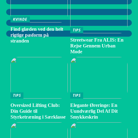
KVINDE
Find glæden ved den helt
TIPS
rigtige pasform på
Streetwear Fra ALIS: En
stranden
Rejse Gennem Urban
Mode
TIPS
TIPS
Oversized Lifting Club:
Elegante Øreringe: En
Din Guide til
Uundværlig Del Af Dit
Styrketræning i Særklasse
Smykkeskrin