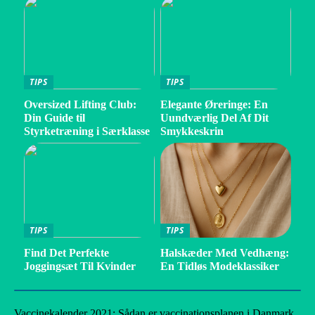
TIPS
TIPS
Oversized Lifting Club:
Elegante Øreringe: En
Din Guide til
Uundværlig Del Af Dit
Styrketræning i Særklasse
Smykkeskrin
TIPS
TIPS
Find Det Perfekte
Halskæder Med Vedhæng:
Joggingsæt Til Kvinder
En Tidløs Modeklassiker
Vaccinekalender 2021: Sådan er vaccinationsplanen i Danmark