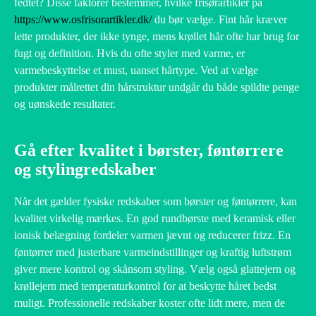
fedtet? Disse faktorer bestemmer, hvilke frisørartikler på
https://www.osfrisorartikler.dk/
du bør vælge. Fint hår kræver
lette produkter, der ikke tynge, mens krøllet hår ofte har brug for
fugt og definition. Hvis du ofte styler med varme, er
varmebeskyttelse et must, uanset hårtype. Ved at vælge
produkter målrettet din hårstruktur undgår du både spildte penge
og uønskede resultater.
Gå efter kvalitet i børster, føntørrere
og stylingredskaber
Når det gælder fysiske redskaber som børster og føntørrere, kan
kvalitet virkelig mærkes. En god rundbørste med keramisk eller
ionisk belægning fordeler varmen jævnt og reducerer frizz. En
føntørrer med justerbare varmeindstillinger og kraftig luftstrøm
giver mere kontrol og skånsom styling. Vælg også glattejern og
krøllejern med temperaturkontrol for at beskytte håret bedst
muligt. Professionelle redskaber koster ofte lidt mere, men de