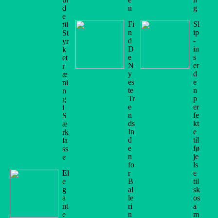
d
n
g
e
Fi
Sl
til
n
ip
St
d
-
yr
D
in
k
e
s
et
N
er
r
y
d
æ
es
e
ni
te
n
n
Tr
p
g
e
er
i
n
fe
S
ds
kt
æ
In
e
rk
d
til
la
e
fø
ss
n
je
e
fo
ls
El
r
e
e
B
til
g
al
sk
a
le
os
nt
ri
a
e
n
m