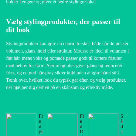
holder længere og giver et bedre stylingresultat.
Vælg stylingprodukter, der passer til
dit look
Stylingprodukter kan gøre en enorm forskel, både når du ønsker
volumen, glans, hold eller struktur. Mousse er ideel til volumen i
fint hår, mens voks og pomade passer godt til kortere frisurer
med behov for form. Serum og olier giver glans og reducerer
frizz, og en god hårspray sikrer hold uden at gøre håret stift.
Tænk over, hvilket look du typisk går efter, og vælg produkter,
der hjælper dig derhen på en skånsom og effektiv måde.
Fi
Fi
S
n
n
å
d
d
d
gl
D
a