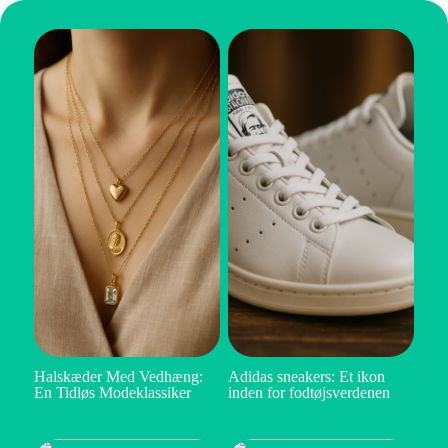
Halskæder Med Vedhæng:
Adidas sneakers: Et ikon
En Tidløs Modeklassiker
inden for fodtøjsverdenen