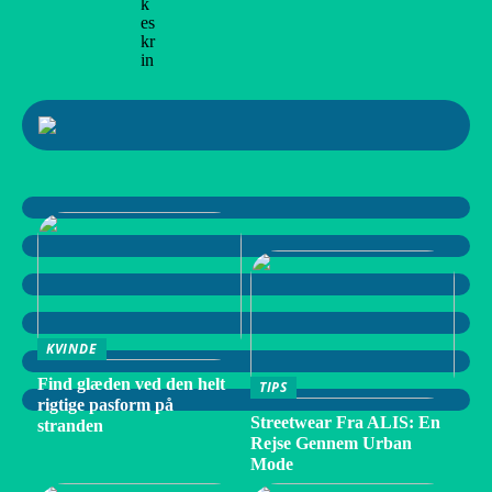
k
es
kr
in
KVINDE
Find glæden ved den helt
TIPS
rigtige pasform på
Streetwear Fra ALIS: En
stranden
Rejse Gennem Urban
Mode