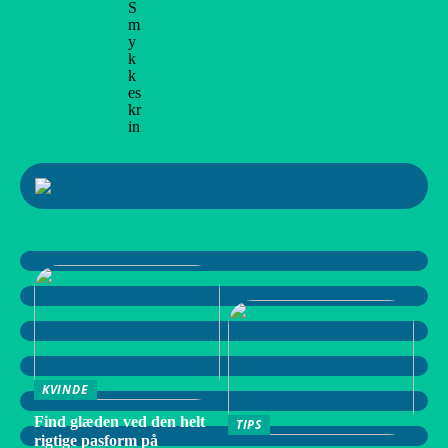
S
m
y
k
k
es
kr
in
KVINDE
Find glæden ved den helt
TIPS
rigtige pasform på