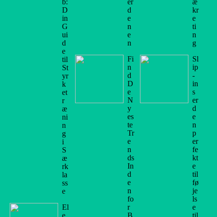
b:
er
æ
D
d
kr
in
e
e
G
n
ti
ui
e
n
d
n
g
e
Fi
Sl
til
n
ip
St
d
-
yr
D
in
k
e
s
et
N
er
r
y
d
æ
es
e
ni
te
n
n
Tr
p
g
e
er
i
n
fe
S
ds
kt
æ
In
e
rk
d
til
la
e
fø
ss
n
je
e
fo
ls
El
r
e
e
B
til