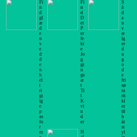
Fi
Fi
S
n
n
å
d
d
d
gl
D
a
æ
et
n
d
P
v
e
er
æ
n
fe
lg
v
kt
er
e
e
d
d
Jo
u
d
g
g
e
gi
o
n
n
d
h
gs
e
el
æ
fri
t
t
sø
ri
Ti
ra
gt
l
rti
ig
K
kl
e
vi
er
p
n
til
as
d
h
fo
er
år
r
st
H
m
yl
al