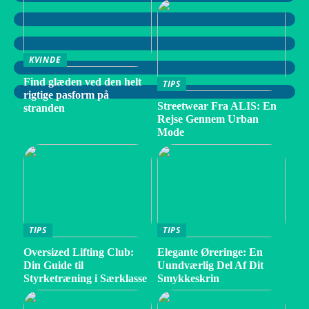
KVINDE
Find glæden ved den helt
TIPS
rigtige pasform på
Streetwear Fra ALIS: En
stranden
Rejse Gennem Urban
Mode
TIPS
TIPS
Oversized Lifting Club:
Elegante Øreringe: En
Din Guide til
Uundværlig Del Af Dit
Styrketræning i Særklasse
Smykkeskrin