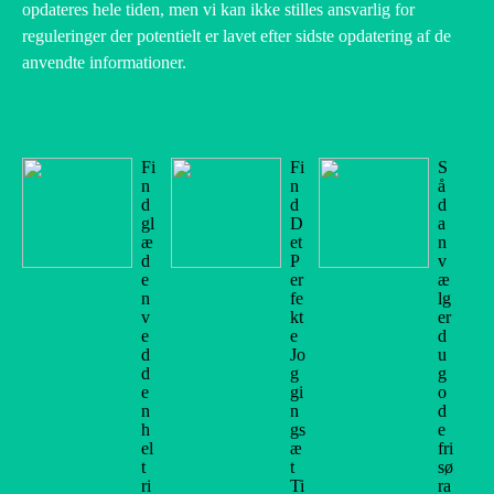
opdateres hele tiden, men vi kan ikke stilles ansvarlig for
reguleringer der potentielt er lavet efter sidste opdatering af de
anvendte informationer.
Fi
Fi
S
n
n
å
d
d
d
gl
D
a
æ
et
n
d
P
v
e
er
æ
n
fe
lg
v
kt
er
e
e
d
d
Jo
u
d
g
g
e
gi
o
n
n
d
h
gs
e
el
æ
fri
t
t
sø
ri
Ti
ra