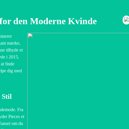
 for den Moderne Kvinde
binerer
ådant mærke,
ne tilbyde et
ede i 2015,
at finde
hjælpe dig med
Stil
indemode. Fra
byder Pieces et
 Uanset om du