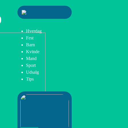
Hverdag
Fest
Barn
Kvinde
Mand
Sport
Udsalg
Tips