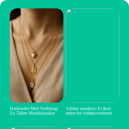
Halskæder Med Vedhæng:
Adidas sneakers: Et ikon
En Tidløs Modeklassiker
inden for fodtøjsverdenen