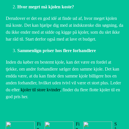
Hvor meget må kjolen koste?
Derudover er det en god idé at finde ud af, hvor meget kjolen
må koste. Det kan hjælpe dig med at indskrænke din søgning, da
du ikke ender med at sidde og kigge på kjoler, som du slet ikke
har råd til. Start derfor også med at lave et budget.
Sammenlign priser hos flere forhandlere
Inden du køber en bestemt kjole, kan det være en fordel at
tjekke, om andre forhandlere sælger den samme kjole. Det kan
endda være, at du kan finde den samme kjole billigere hos en
anden forhandler, hvilket uden tvivl vil være et stort plus. Leder
du efter
kjoler til store kvinder
, finder du flere flotte kjoler til en
god pris her.
Fi
Fi
S
n
n
å