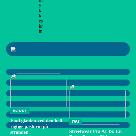
m
y
k
k
es
kr
in
KVINDE
Find glæden ved den helt
TIPS
rigtige pasform på
Streetwear Fra ALIS: En
stranden