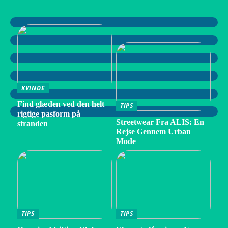
KVINDE
Find glæden ved den helt
TIPS
rigtige pasform på
Streetwear Fra ALIS: En
stranden
Rejse Gennem Urban
Mode
TIPS
TIPS