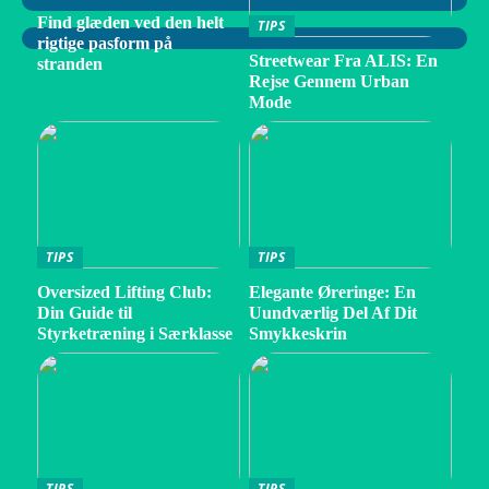
Find glæden ved den helt
TIPS
rigtige pasform på
Streetwear Fra ALIS: En
stranden
Rejse Gennem Urban
Mode
TIPS
TIPS
Oversized Lifting Club:
Elegante Øreringe: En
Din Guide til
Uundværlig Del Af Dit
Styrketræning i Særklasse
Smykkeskrin
TIPS
TIPS