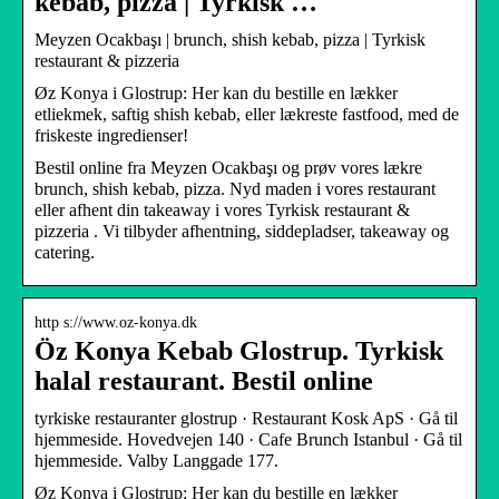
kebab, pizza | Tyrkisk …
Meyzen Ocakbaşı | brunch, shish kebab, pizza | Tyrkisk
restaurant & pizzeria
Øz Konya i Glostrup: Her kan du bestille en lækker
etliekmek, saftig shish kebab, eller lækreste fastfood, med de
friskeste ingredienser!
Bestil online fra Meyzen Ocakbaşı og prøv vores lækre
brunch, shish kebab, pizza. Nyd maden i vores restaurant
eller afhent din takeaway i vores Tyrkisk restaurant &
pizzeria . Vi tilbyder afhentning, siddepladser, takeaway og
catering.
http s://www.oz-konya.dk
Öz Konya Kebab Glostrup. Tyrkisk
halal restaurant. Bestil online
tyrkiske restauranter glostrup · Restaurant Kosk ApS · Gå til
hjemmeside. Hovedvejen 140 · Cafe Brunch Istanbul · Gå til
hjemmeside. Valby Langgade 177.
Øz Konya i Glostrup: Her kan du bestille en lækker