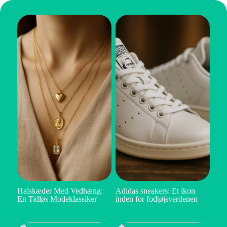
Halskæder Med Vedhæng:
Adidas sneakers: Et ikon
En Tidløs Modeklassiker
inden for fodtøjsverdenen