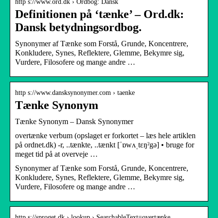
http s://www.ord.dk › Ordbog: Dansk
Definitionen på ‘tænke’ – Ord.dk:
Dansk betydningsordbog.
Synonymer af Tænke som Forstå, Grunde, Koncentrere,
Konkludere, Synes, Reflektere, Glemme, Bekymre sig,
Vurdere, Filosofere og mange andre …
http s://www.dansksynonymer.com › taenke
Tænke Synonym
Tænke Synonym – Dansk Synonymer
overtænke verbum (opslaget er forkortet – læs hele artiklen
på ordnet.dk) -r, ..tænkte, ..tænkt [ˈɒwʌˌtεŋˀgə] • bruge for
meget tid på at overveje …
Synonymer af Tænke som Forstå, Grunde, Koncentrere,
Konkludere, Synes, Reflektere, Glemme, Bekymre sig,
Vurdere, Filosofere og mange andre …
http s://sproget.dk › lookup › SearchableText=overtænke