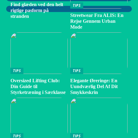
Find glæden ved den helt
TIPS
rigtige pasform på
Streetwear Fra ALIS: En
stranden
Rejse Gennem Urban
Mode
TIPS
TIPS
Oversized Lifting Club:
Elegante Øreringe: En
Din Guide til
Uundværlig Del Af Dit
Styrketræning i Særklasse
Smykkeskrin
TIPS
TIPS