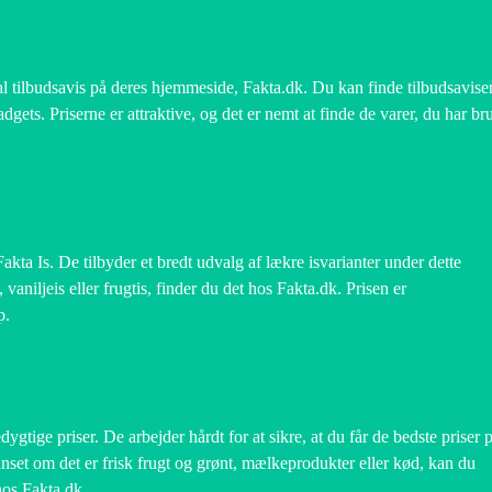
tal tilbudsavis på deres hjemmeside, Fakta.dk. Du kan finde tilbudsavise
adgets. Priserne er attraktive, og det er nemt at finde de varer, du har br
akta Is. De tilbyder et bredt udvalg af lækre isvarianter under dette
aniljeis eller frugtis, finder du det hos Fakta.dk. Prisen er
p.
gtige priser. De arbejder hårdt for at sikre, at du får de bedste priser 
nset om det er frisk frugt og grønt, mælkeprodukter eller kød, kan du
 hos Fakta.dk.