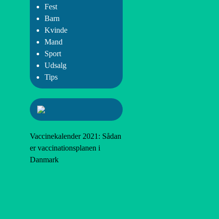
Fest
Barn
Kvinde
Mand
Sport
Udsalg
Tips
Vaccinekalender 2021: Sådan
er vaccinationsplanen i
Danmark