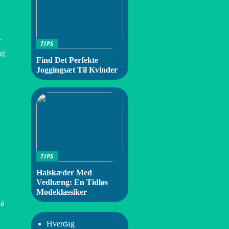
r
TIPS
ug
Find Det Perfekte
Joggingsæt Til Kvinder
TIPS
Halskæder Med
Vedhæng: En Tidløs
Modeklassiker
på
Hverdag