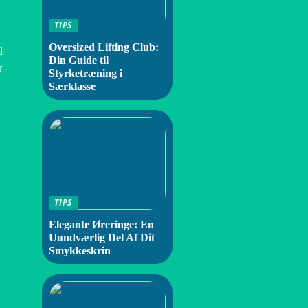
TIPS
Oversized Lifting Club:
d
Din Guide til
r
Styrketræning i
Særklasse
TIPS
Elegante Øreringe: En
Uundværlig Del Af Dit
Smykkeskrin