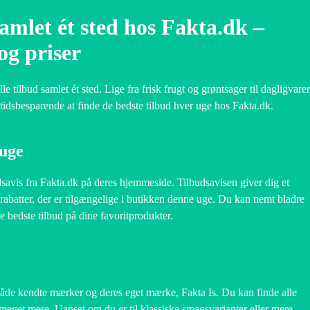
samlet ét sted hos Fakta.dk –
og priser
e tilbud samlet ét sted. Lige fra frisk frugt og grøntsager til dagligvarer
tidsbesparende at finde de bedste tilbud hver uge hos Fakta.dk.
 uge
savis fra Fakta.dk på deres hjemmeside. Tilbudsavisen giver dig et
g rabatter, der er tilgængelige i butikken denne uge. Du kan nemt bladre
 bedste tilbud på dine favoritprodukter.
, både kendte mærker og deres eget mærke, Fakta Is. Du kan finde alle
g meget mere. Uanset om du er til klassiske smagsvarianter eller mere