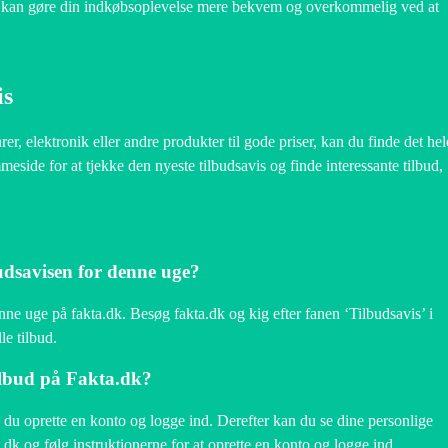
Du kan gøre din indkøbsoplevelse mere bekvem og overkommelig ved at
is
r, elektronik eller andre produkter til gode priser, kan du finde det hel
eside for at tjekke den nyeste tilbudsavis og finde interessante tilbud,
udsavisen for denne uge?
nne uge på fakta.dk. Besøg fakta.dk og kig efter fanen ‘Tilbudsavis’ i
le tilbud.
ilbud på Fakta.dk?
l du oprette en konto og logge ind. Derefter kan du se dine personlige
dk og følg instruktionerne for at oprette en konto og logge ind.