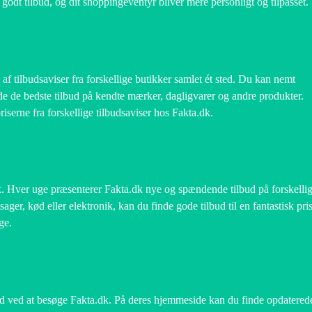
 godt tilbud, og dit shoppingeventyr bliver mere personligt og tilpasset.
af tilbudsaviser fra forskellige butikker samlet ét sted. Du kan nemt
e de bedste tilbud på kendte mærker, dagligvarer og andre produkter.
serne fra forskellige tilbudsaviser hos Fakta.dk.
. Hver uge præsenterer Fakta.dk nye og spændende tilbud på forskelli
ager, kød eller elektronik, kan du finde gode tilbud til en fantastisk pris
ge.
sted ved at besøge Fakta.dk. På deres hjemmeside kan du finde opdatered