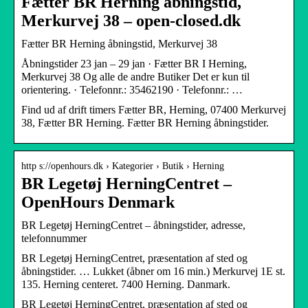
Fætter BR Herning åbningstid,
Merkurvej 38 – open-closed.dk
Fætter BR Herning åbningstid, Merkurvej 38
Åbningstider 23 jan – 29 jan · Fætter BR I Herning,
Merkurvej 38 Og alle de andre Butiker Det er kun til
orientering. · Telefonnr.: 35462190 · Telefonnr.: …
Find ud af drift timers Fætter BR, Herning, 07400 Merkurvej
38, Fætter BR Herning. Fætter BR Herning åbningstider.
http s://openhours.dk › Kategorier › Butik › Herning
BR Legetøj HerningCentret –
OpenHours Denmark
BR Legetøj HerningCentret – åbningstider, adresse,
telefonnummer
BR Legetøj HerningCentret, præsentation af sted og
åbningstider. … Lukket (åbner om 16 min.) Merkurvej 1E st.
135. Herning centeret. 7400 Herning. Danmark.
BR Legetøj HerningCentret, præsentation af sted og