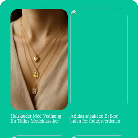
Halskæder Med Vedhæng:
Adidas sneakers: Et ikon
En Tidløs Modeklassiker
inden for fodtøjsverdenen