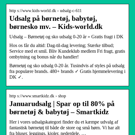
http s://www.kids-world.dk › udsalg-c-611
Udsalg på børnetøj, babytøj,
børnesko mv. – Kids-world.dk
Udsalg – Børnetøj og sko udsalg 0-20 år » Gratis fragt i DK
Hos os får du altid: Dag-til-dag levering; Stærke tilbud;
Service med et smil. Bliv Kundeklub medlem Fri fragt, gratis
ombytning og bonus når du handler!
Børnetøj og sko udsalg 0-20 år. Tusindvis af styles på udsalg
fra populære brands. 480+ brands ✓ Gratis hjemmelevering i
DK ✓.
http s://www.smartkidz.dk › shop
Januarudsalg | Spar op til 80% på
børnetøj & babytøj – Smartkidz
Her i vores udsalgskategori finder du et kæmpe udvalg af
fantastisk børnetøj til både de store og små børn. Vi har alt
fra bluser, leggings, kjoler, nederdele, …