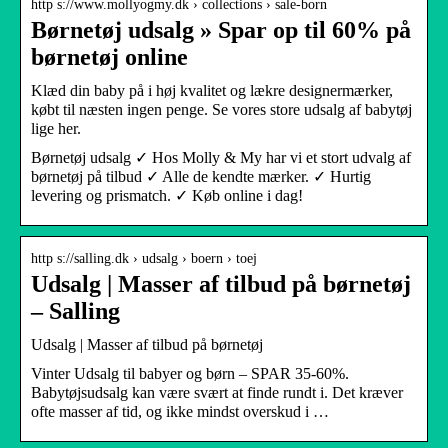
http s://www.mollyogmy.dk › collections › sale-born
Børnetøj udsalg » Spar op til 60% på
børnetøj online
Klæd din baby på i høj kvalitet og lækre designermærker,
købt til næsten ingen penge. Se vores store udsalg af babytøj
lige her.
Børnetøj udsalg ✓ Hos Molly & My har vi et stort udvalg af
børnetøj på tilbud ✓ Alle de kendte mærker. ✓ Hurtig
levering og prismatch. ✓ Køb online i dag!
http s://salling.dk › udsalg › boern › toej
Udsalg | Masser af tilbud på børnetøj
– Salling
Udsalg | Masser af tilbud på børnetøj
Vinter Udsalg til babyer og børn – SPAR 35-60%.
Babytøjsudsalg kan være svært at finde rundt i. Det kræver
ofte masser af tid, og ikke mindst overskud i …