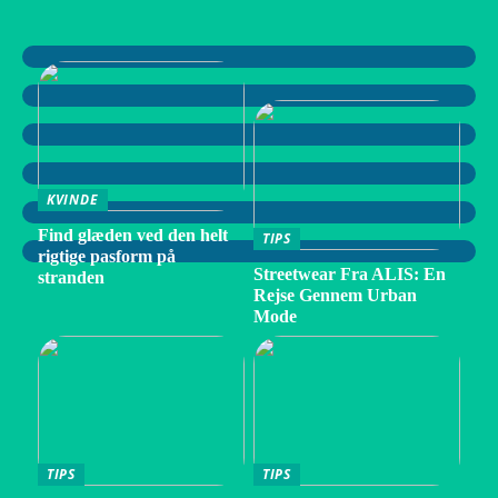
KVINDE
Find glæden ved den helt
TIPS
rigtige pasform på
Streetwear Fra ALIS: En
stranden
Rejse Gennem Urban
Mode
TIPS
TIPS