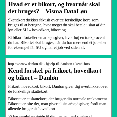
Hvad er et bikort, og hvornår skal
det bruges? – Visma DataLøn
Skattekort dækker faktisk over tre forskellige kort, som
bruges til at beregne, hvor meget du skal betale i skat af din
løn eller SU – hovedkort, bikort og …
Et bikort fortæller en arbejdsgiver, hvor høj en trækprocent
du har. Bikortet skal bruges, når du har mere end ét job eller
for eksempel får SU og har et job ved siden af.
http s://www.danlon.dk › hjaelp-til-danloen › kend-fors…
Kend forskel på frikort, hovedkort
og bikort – Danløn
Frikort, hovedkort, bikort: Danløn giver dig overblikket over
de forskellige skattekort
Bikortet er et skattekort, der bruger din normale trækprocent.
Bikortet er ofte det, man giver til sin arbejdsgiver, fordi man
allerede bruger sit hovedkort …
Vi har samlet en guide til dig med en beskrivelse af